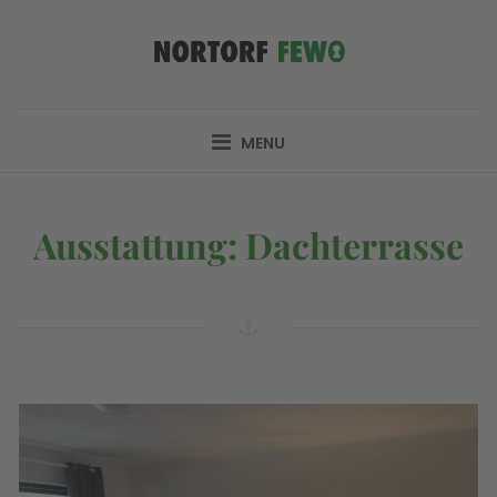
Skip
to
content
NORTORF FEWO
IHRE UNTERKUNFT IM MITTELPUNKT
MENU
Ausstattung:
Dachterrasse