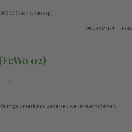
000 50 (auch Whatsapp)
WILLKOMMEN
FER
RF FEWO
TTELPUNKT
 (FeWo 02)
eräumige Unterkunft. Jederzeit weiterzuempfehlen.