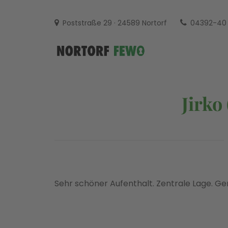
Skip
to
Poststraße 29 · 24589 Nortorf
04392-40 
content
NORTO
IHRE UNTERKUNFT IM MI
Jirko
Sehr schöner Aufenthalt. Zentrale Lage. G